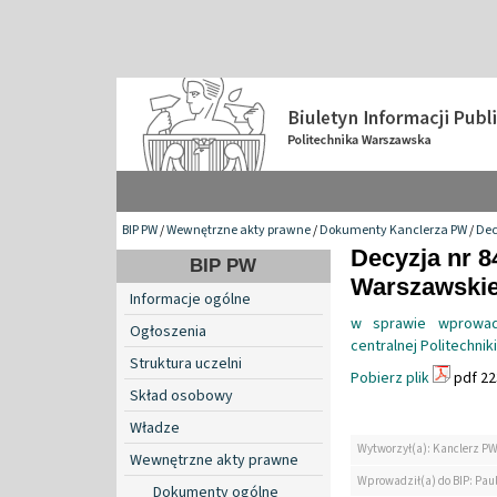
BIP PW
/
Wewnętrzne akty prawne
/
Dokumenty Kanclerza PW
/
Dec
Decyzja nr 8
BIP PW
Warszawskiej
Informacje ogólne
w sprawie wprowadz
Ogłoszenia
centralnej Politechnik
Struktura uczelni
Pobierz plik
pdf 22
Skład osobowy
Władze
Wytworzył(a): Kanclerz P
Wewnętrzne akty prawne
Wprowadził(a) do BIP: Paul
Dokumenty ogólne