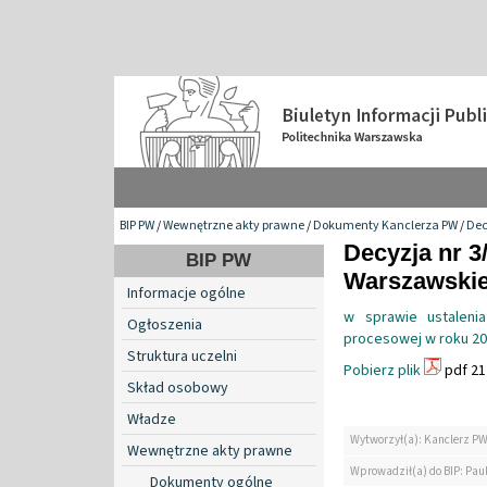
BIP PW
/
Wewnętrzne akty prawne
/
Dokumenty Kanclerza PW
/
Dec
Decyzja nr 3
BIP PW
Warszawskiej
Informacje ogólne
w sprawie ustalenia
Ogłoszenia
procesowej w roku 2
Struktura uczelni
Pobierz plik
pdf 21
Skład osobowy
Władze
Wytworzył(a): Kanclerz P
Wewnętrzne akty prawne
Wprowadził(a) do BIP: Paul
Dokumenty ogólne