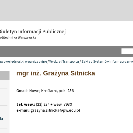
awowe jednostki organizacyjne
/
Wydział Transportu
/
Zakład Systemów Informatycznyc
mgr inż. Grażyna Sitnicka
Gmach Nowej Kreślarni, pok. 256
tel. wew.:
(22) 234 + wew: 7930
e-mail:
grazyna
.
sitnicka@pw
.
edu
.
pl
ki