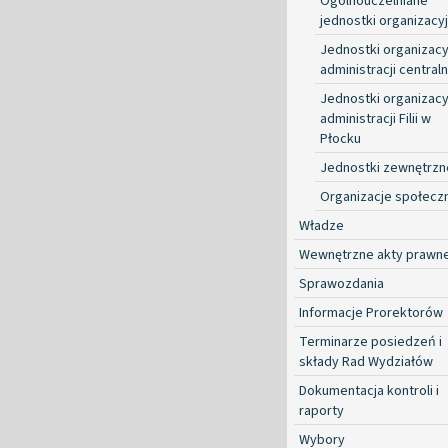
Ogólnouczelniane
jednostki organizacy
Jednostki organizacy
administracji centraln
Jednostki organizacy
administracji Filii w
Płocku
Jednostki zewnętrzn
Organizacje społecz
Władze
Wewnętrzne akty prawn
Sprawozdania
Informacje Prorektorów
Terminarze posiedzeń i
składy Rad Wydziałów
Dokumentacja kontroli i
raporty
Wybory