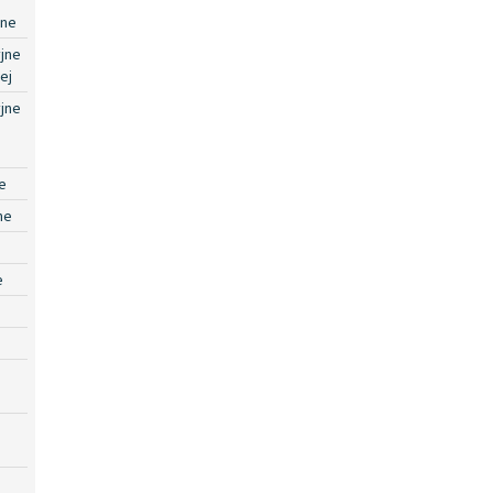
jne
jne
ej
jne
e
ne
e