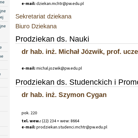
jne
e-mail:
dziekan
.
mchtr@pw
.
edu
.
pl
jne
Sekretariat dziekana
ej
Biuro Dziekana
jne
Prodziekan ds. Nauki
e
dr hab. inż. Michał Józwik, prof. ucze
ne
e-mail:
michal
.
jozwik@pw
.
edu
.
pl
e
Prodziekan ds. Studenckich i Promo
dr hab. inż. Szymon Cygan
pok. 220
tel. wew.:
(22) 234 + wew: 8664
e-mail:
prodziekan
.
studenci
.
mchtr@pw
.
edu
.
pl