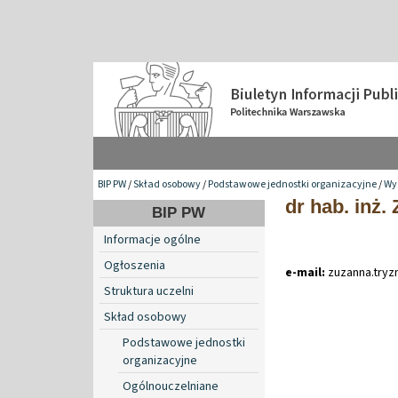
BIP PW
/
Skład osobowy
/
Podstawowe jednostki organizacyjne
/
Wy
dr hab. inż.
BIP PW
Informacje ogólne
Ogłoszenia
e-mail:
zuzanna
.
try
Struktura uczelni
Skład osobowy
Podstawowe jednostki
organizacyjne
Ogólnouczelniane