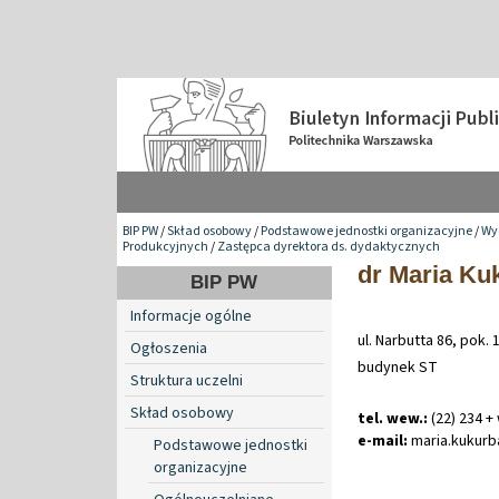
BIP PW
/
Skład osobowy
/
Podstawowe jednostki organizacyjne
/
Wy
Produkcyjnych
/
Zastępca dyrektora ds. dydaktycznych
dr Maria Ku
BIP PW
Informacje ogólne
ul. Narbutta 86, pok. 
Ogłoszenia
budynek ST
Struktura uczelni
Skład osobowy
tel. wew.:
(22) 234 +
e-mail:
maria
.
kukur
Podstawowe jednostki
organizacyjne