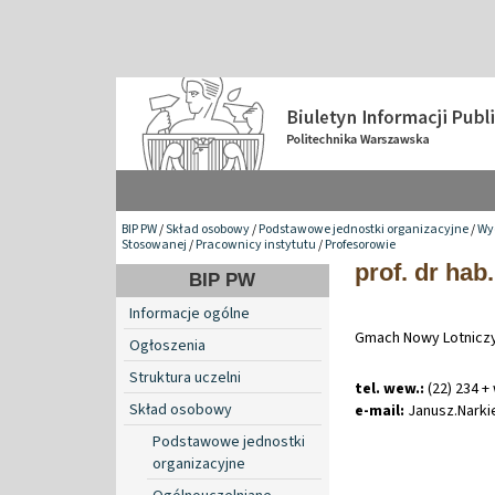
BIP PW
/
Skład osobowy
/
Podstawowe jednostki organizacyjne
/
Wy
Stosowanej
/
Pracownicy instytutu
/
Profesorowie
prof. dr hab
BIP PW
Informacje ogólne
Gmach Nowy Lotniczy
Ogłoszenia
Struktura uczelni
tel. wew.:
(22) 234 +
Skład osobowy
e-mail:
Janusz
.
Nark
Podstawowe jednostki
organizacyjne