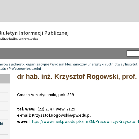
awowe jednostki organizacyjne
/
Wydział Mechaniczny Energetyki i Lotnictwa
/
Instytut
tutu
/
Profesorowie uczelni
dr hab. inż. Krzysztof Rogowski, prof.
Gmach Aerodynamiki, pok. 339
tel. wew.:
(22) 234 + wew: 7129
e-mail:
Krzysztof
.
Rogowski@pw
.
edu
.
pl
www:
https://www.meil.pw.edu.pl/zm/ZM/Pracownicy/Krzysztof
ki