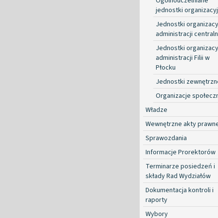
Ogólnouczelniane
jednostki organizacy
Jednostki organizacy
administracji centraln
Jednostki organizacy
administracji Filii w
Płocku
Jednostki zewnętrzn
Organizacje społecz
Władze
Wewnętrzne akty prawn
Sprawozdania
Informacje Prorektorów
Terminarze posiedzeń i
składy Rad Wydziałów
Dokumentacja kontroli i
raporty
Wybory