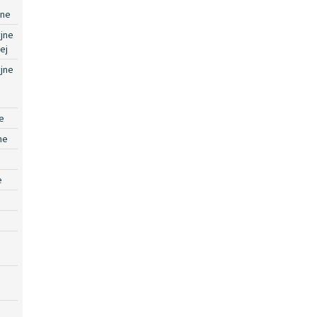
jne
jne
ej
jne
e
ne
e