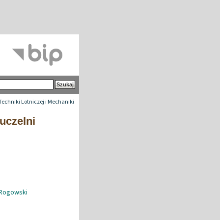
 Techniki Lotniczej i Mechaniki
 uczelni
-Rogowski