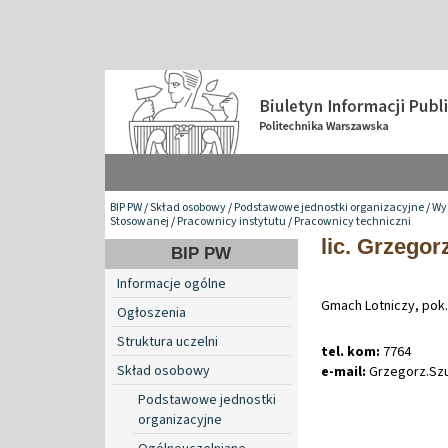
BIP PW
/
Skład osobowy
/
Podstawowe jednostki organizacyjne
/
Wy
Stosowanej
/
Pracownicy instytutu
/
Pracownicy techniczni
lic. Grzegor
BIP PW
Informacje ogólne
Gmach Lotniczy, pok.
Ogłoszenia
Struktura uczelni
tel. kom:
7764
Skład osobowy
e-mail:
Grzegorz
.
Sz
Podstawowe jednostki
organizacyjne