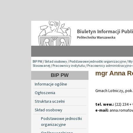
BIP PW
/
Skład osobowy
/
Podstawowe jednostki organizacyjne
/
Wy
Stosowanej
/
Pracownicy instytutu
/
Pracownicy administracyjno
mgr Anna R
BIP PW
Informacje ogólne
Gmach Lotniczy, pok.
Ogłoszenia
Struktura uczelni
tel. wew.:
(22) 234 +
Skład osobowy
e-mail:
anna
.
romato
Podstawowe jednostki
organizacyjne