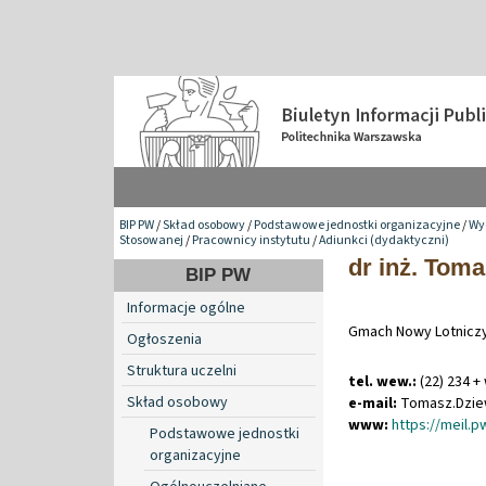
BIP PW
/
Skład osobowy
/
Podstawowe jednostki organizacyjne
/
Wy
Stosowanej
/
Pracownicy instytutu
/
Adiunkci (dydaktyczni)
dr inż. Tom
BIP PW
Informacje ogólne
Gmach Nowy Lotniczy
Ogłoszenia
Struktura uczelni
tel. wew.:
(22) 234 +
Skład osobowy
e-mail:
Tomasz
.
Dzi
www:
https://meil.
Podstawowe jednostki
organizacyjne