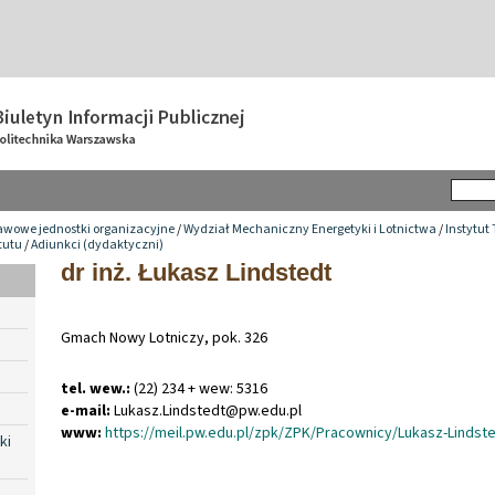
awowe jednostki organizacyjne
/
Wydział Mechaniczny Energetyki i Lotnictwa
/
Instytut
tutu
/
Adiunkci (dydaktyczni)
dr inż. Łukasz Lindstedt
Gmach Nowy Lotniczy, pok. 326
tel. wew.:
(22) 234 + wew: 5316
e-mail:
Lukasz
.
Lindstedt@pw
.
edu
.
pl
www:
https://meil.pw.edu.pl/zpk/ZPK/Pracownicy/Lukasz-Lindst
ki