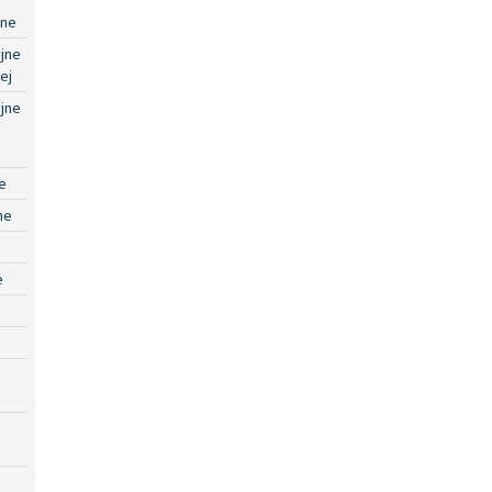
jne
jne
ej
jne
e
ne
e