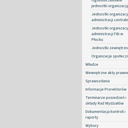
Ogólnouczelniane
jednostki organizacy
Jednostki organizacy
administracji centraln
Jednostki organizacy
administracji Filii w
Płocku
Jednostki zewnętrzn
Organizacje społecz
Władze
Wewnętrzne akty prawn
Sprawozdania
Informacje Prorektorów
Terminarze posiedzeń i
składy Rad Wydziałów
Dokumentacja kontroli i
raporty
Wybory