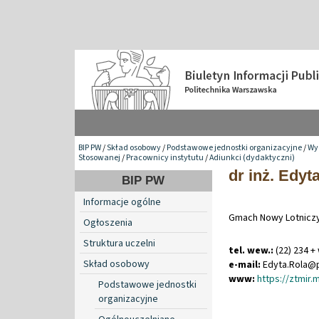
BIP PW
/
Skład osobowy
/
Podstawowe jednostki organizacyjne
/
Wy
Stosowanej
/
Pracownicy instytutu
/
Adiunkci (dydaktyczni)
dr inż. Edyt
BIP PW
Informacje ogólne
Gmach Nowy Lotniczy
Ogłoszenia
Struktura uczelni
tel. wew.:
(22) 234 +
Skład osobowy
e-mail:
Edyta
.
Rola@
www:
https://ztmir.
Podstawowe jednostki
organizacyjne