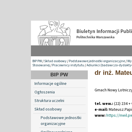
BIP PW
/
Skład osobowy
/
Podstawowe jednostki organizacyjne
/
Wy
Stosowanej
/
Pracownicy instytutu
/
Adiunkci (badawczo-dydakty
dr inż. Mate
BIP PW
Informacje ogólne
Gmach Nowy Lotniczy
Ogłoszenia
Struktura uczelni
tel. wew.:
(22) 234 +
Skład osobowy
e-mail:
Mateusz
.
Pap
www:
https://meil.
Podstawowe jednostki
organizacyjne