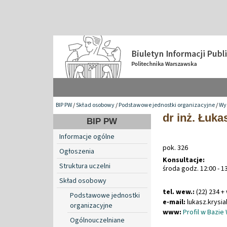
BIP PW
/
Skład osobowy
/
Podstawowe jednostki organizacyjne
/
Wyd
dr inż. Łuka
BIP PW
Informacje ogólne
pok. 326
Ogłoszenia
Konsultacje:
Struktura uczelni
środa godz. 12:00 - 1
Skład osobowy
tel. wew.:
(22) 234 +
Podstawowe jednostki
e-mail:
lukasz
.
krysi
organizacyjne
www:
Profil w Bazie
Ogólnouczelniane