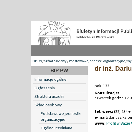
BIP PW
/
Skład osobowy
/
Podstawowe jednostki organizacyjne
/
Wyd
dr inż. Dari
BIP PW
Informacje ogólne
pok. 133
Ogłoszenia
Konsultacje:
Struktura uczelni
czwartek godz.: 12:0
Skład osobowy
tel. wew.:
(22) 234 +
Podstawowe jednostki
e-mail:
dariusz
.
ksio
organizacyjne
www:
Profil w Bazie
Ogólnouczelniane