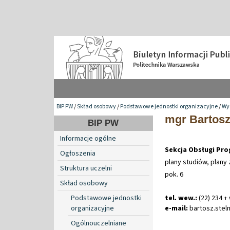
BIP PW
/
Skład osobowy
/
Podstawowe jednostki organizacyjne
/
Wyd
mgr Bartos
BIP PW
Informacje ogólne
Sekcja Obsługi Pro
Ogłoszenia
plany studiów, plany
Struktura uczelni
pok. 6
Skład osobowy
Podstawowe jednostki
tel. wew.:
(22) 234 +
organizacyjne
e-mail:
bartosz
.
ste
Ogólnouczelniane