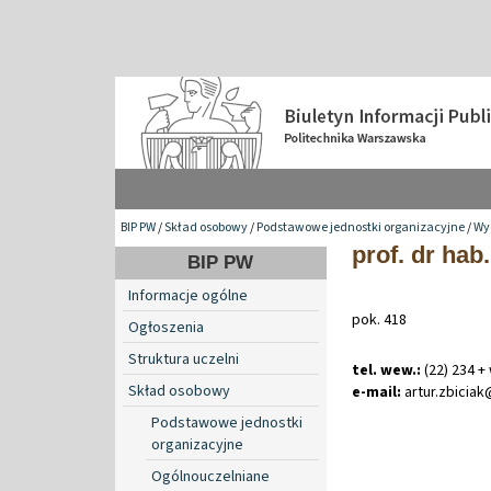
BIP PW
/
Skład osobowy
/
Podstawowe jednostki organizacyjne
/
Wyd
prof. dr hab.
BIP PW
Informacje ogólne
pok. 418
Ogłoszenia
Struktura uczelni
tel. wew.:
(22) 234 +
Skład osobowy
e-mail:
artur
.
zbicia
Podstawowe jednostki
organizacyjne
Ogólnouczelniane