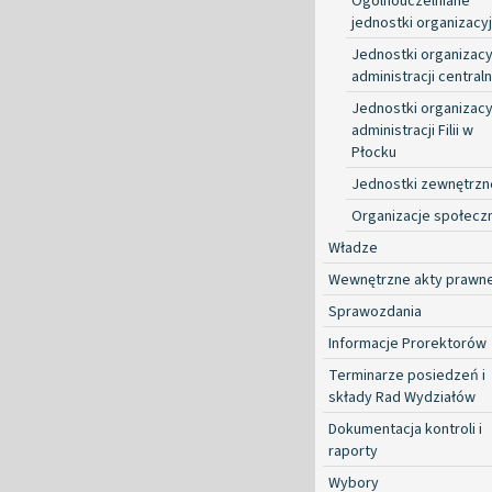
Ogólnouczelniane
jednostki organizacy
Jednostki organizacy
administracji centraln
Jednostki organizacy
administracji Filii w
Płocku
Jednostki zewnętrzn
Organizacje społecz
Władze
Wewnętrzne akty prawn
Sprawozdania
Informacje Prorektorów
Terminarze posiedzeń i
składy Rad Wydziałów
Dokumentacja kontroli i
raporty
Wybory