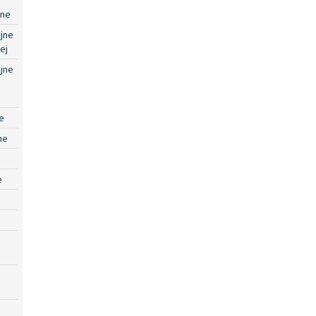
jne
jne
ej
jne
e
ne
e