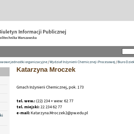
awowe jednostki organizacyjne
/
Wydział Inżynierii Chemicznej i Procesowej
/
Biuro Dzi
Katarzyna Mroczek
Gmach Inżynierii Chemicznej, pok. 173
tel. wew.:
(22) 234 + wew: 62 77
tel. miejski:
22 234 62 77
e-mail:
Katarzyna
.
Mroczek2@pw
.
edu
.
pl
ki