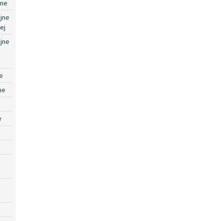
jne
jne
ej
jne
e
ne
e