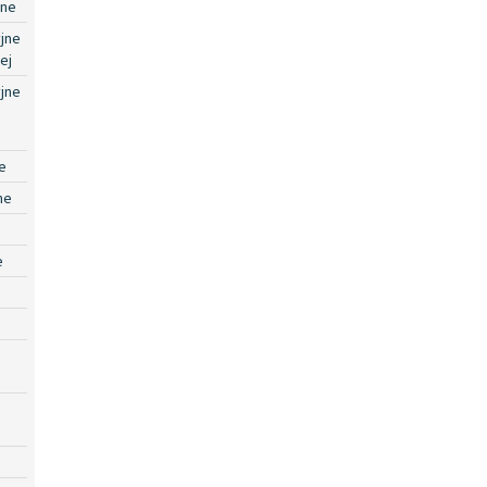
jne
jne
ej
jne
e
ne
e