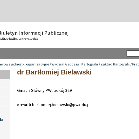
awowe jednostki organizacyjne
/
Wydział Geodezji i Kartografii
/
Zakład Kartografii
/
Pra
dr Bartłomiej Bielawski
Gmach Główny PW, pokój 329
e-mail:
bartlomiej
.
bielawski@pw
.
edu
.
pl
ki