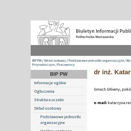
BIP PW
/
Skład osobowy
/
Podstawowe jednostki organizacyjne
/
Wyd
Przyrodniczym
/
Pracownicy
dr inż. Kat
BIP PW
Informacje ogólne
Gmach Główny, pokó
Ogłoszenia
Struktura uczelni
e-mail:
katarzyna
.
re
Skład osobowy
Podstawowe jednostki
organizacyjne