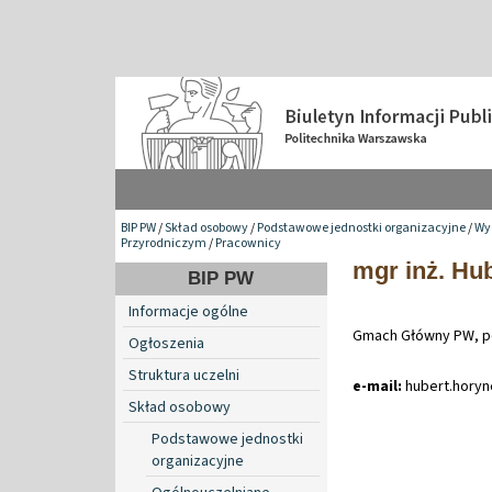
BIP PW
/
Skład osobowy
/
Podstawowe jednostki organizacyjne
/
Wyd
Przyrodniczym
/
Pracownicy
mgr inż. Hu
BIP PW
Informacje ogólne
Gmach Główny PW, p
Ogłoszenia
Struktura uczelni
e-mail:
hubert
.
hory
Skład osobowy
Podstawowe jednostki
organizacyjne