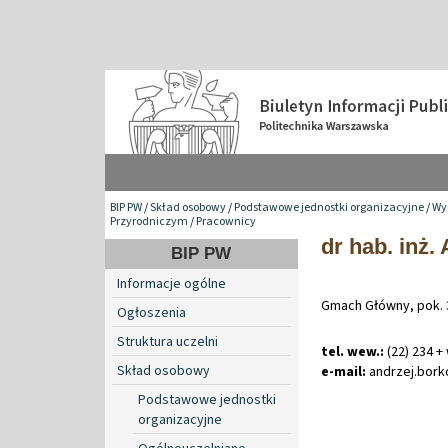
BIP PW
/
Skład osobowy
/
Podstawowe jednostki organizacyjne
/
Wyd
Przyrodniczym
/
Pracownicy
dr hab. inż.
BIP PW
Informacje ogólne
Gmach Główny, pok. 
Ogłoszenia
Struktura uczelni
tel. wew.:
(22) 234 +
Skład osobowy
e-mail:
andrzej
.
bork
Podstawowe jednostki
organizacyjne