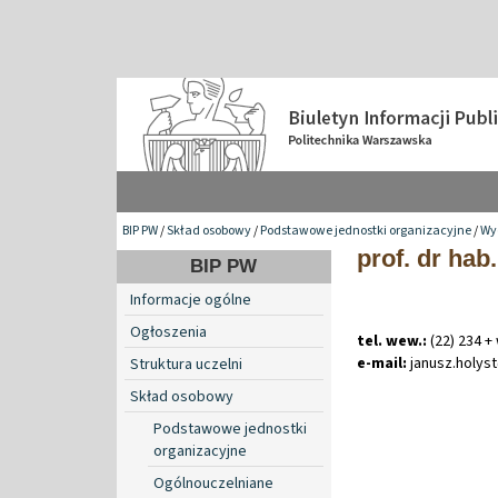
BIP PW
/
Skład osobowy
/
Podstawowe jednostki organizacyjne
/
Wyd
prof. dr hab
BIP PW
Informacje ogólne
Ogłoszenia
tel. wew.:
(22) 234 +
e-mail:
janusz
.
holys
Struktura uczelni
Skład osobowy
Podstawowe jednostki
organizacyjne
Ogólnouczelniane