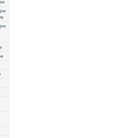
jne
jne
ej
jne
e
ne
e