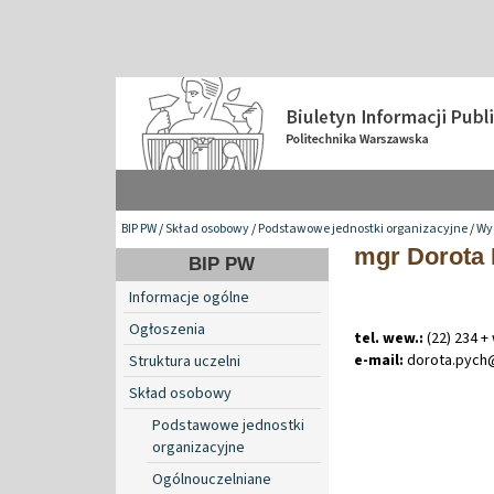
BIP PW
/
Skład osobowy
/
Podstawowe jednostki organizacyjne
/
Wyd
mgr Dorota
BIP PW
Informacje ogólne
Ogłoszenia
tel. wew.:
(22) 234 +
e-mail:
dorota
.
pych
Struktura uczelni
Skład osobowy
Podstawowe jednostki
organizacyjne
Ogólnouczelniane