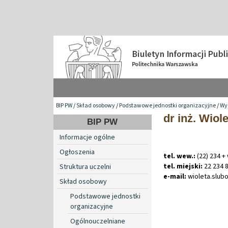
BIP PW
/
Skład osobowy
/
Podstawowe jednostki organizacyjne
/
Wyd
dr inż. Wio
BIP PW
Informacje ogólne
Ogłoszenia
tel. wew.:
(22) 234 +
tel. miejski:
22 234 
Struktura uczelni
e-mail:
wioleta
.
slub
Skład osobowy
Podstawowe jednostki
organizacyjne
Ogólnouczelniane