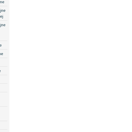
jne
jne
ej
jne
e
ne
e