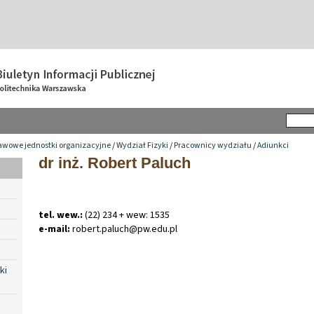
awowe jednostki organizacyjne
/
Wydział Fizyki
/
Pracownicy wydziału
/
Adiunkci
dr inż. Robert Paluch
tel. wew.:
(22) 234 + wew: 1535
e-mail:
robert
.
paluch@pw
.
edu
.
pl
ki