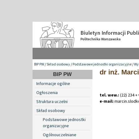
BIP PW
/
Skład osobowy
/
Podstawowe jednostki organizacyjne
/
Wyd
dr inż. Mar
BIP PW
Informacje ogólne
Ogłoszenia
tel. wew.:
(22) 234 +
e-mail:
marcin
.
slod
Struktura uczelni
Skład osobowy
Podstawowe jednostki
organizacyjne
Ogólnouczelniane