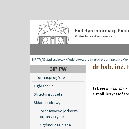
BIP PW
/
Skład osobowy
/
Podstawowe jednostki organizacyjne
/
Wyd
dr hab. inż.
BIP PW
Informacje ogólne
Ogłoszenia
tel. wew.:
(22) 234 +
e-mail:
krzysztof
.
zb
Struktura uczelni
Skład osobowy
Podstawowe jednostki
organizacyjne
Ogólnouczelniane