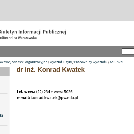
awowe jednostki organizacyjne
/
Wydział Fizyki
/
Pracownicy wydziału
/
Adiunkci
dr inż. Konrad Kwatek
tel. wew.:
(22) 234 + wew: 5026
e-mail:
konrad
.
kwatek@pw
.
edu
.
pl
ki