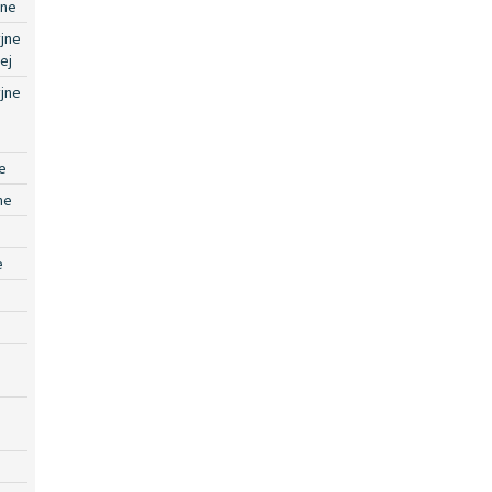
jne
jne
ej
jne
e
ne
e