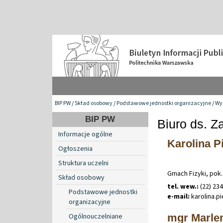
BIP PW
/
Skład osobowy
/
Podstawowe jednostki organizacyjne
/
Wyd
BIP PW
Biuro ds. 
Informacje ogólne
Karolina P
Ogłoszenia
Struktura uczelni
Gmach Fizyki, pok.
Skład osobowy
tel. wew.:
(22) 23
Podstawowe jednostki
e-mail:
karolina
.
pi
organizacyjne
mgr Marle
Ogólnouczelniane