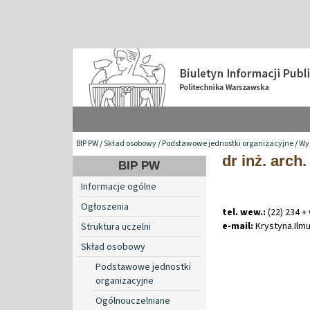
BIP PW
/
Skład osobowy
/
Podstawowe jednostki organizacyjne
/
Wy
dr inż. arch
BIP PW
Informacje ogólne
Ogłoszenia
tel. wew.:
(22) 234 +
e-mail:
Krystyna
.
Ilm
Struktura uczelni
Skład osobowy
Podstawowe jednostki
organizacyjne
Ogólnouczelniane