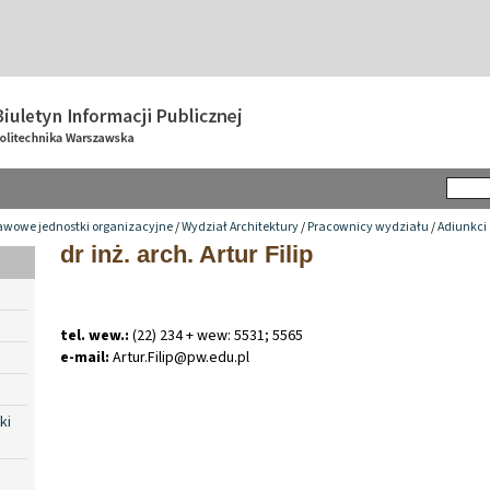
awowe jednostki organizacyjne
/
Wydział Architektury
/
Pracownicy wydziału
/
Adiunkci
dr inż. arch. Artur Filip
tel. wew.:
(22) 234 + wew: 5531; 5565
e-mail:
Artur
.
Filip@pw
.
edu
.
pl
ki