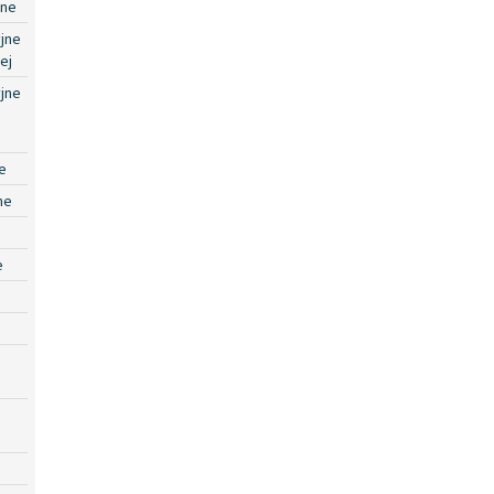
jne
jne
ej
jne
e
ne
e