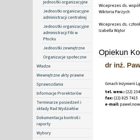
jednostki organizacyjne
Wiceprezes ds. współ
Jednostki organizacyjne
Wiktoria Parzych
administracji centralnej
Wiceprezes ds. człon
Jednostki organizacyjne
Izabella Wątor
administracji Filii w
Płocku
Jednostki zewnętrzne
Opiekun Ko
Organizacje społeczne
dr inż. Pa
Władze
Wewnętrzne akty prawne
Gmach Inżynierii L
Sprawozdania
tel. wew.:
(22) 234
Informacje Prorektorów
fax:
(22) 825 7415
Terminarze posiedzeń i
e-mail:
pawel
.
no
składy Rad Wydziałów
Dokumentacja kontroli i
raporty
Wybory