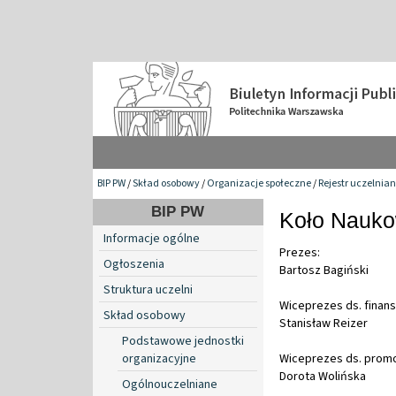
BIP PW
/
Skład osobowy
/
Organizacje społeczne
/
Rejestr uczelnia
BIP PW
Koło Nauko
Informacje ogólne
Prezes:
Ogłoszenia
Bartosz Bagiński
Struktura uczelni
Wiceprezes ds. finan
Skład osobowy
Stanisław Reizer
Podstawowe jednostki
organizacyjne
Wiceprezes ds. promo
Dorota Wolińska
Ogólnouczelniane