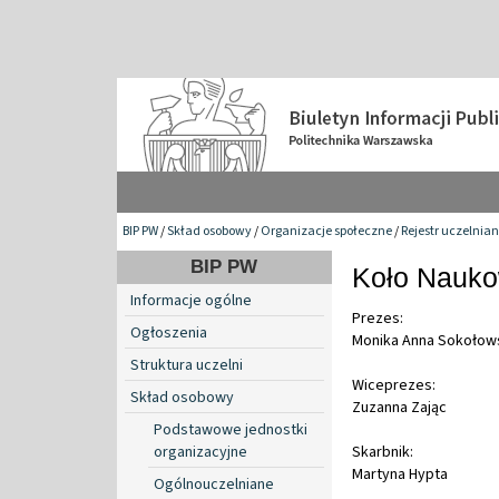
BIP PW
/
Skład osobowy
/
Organizacje społeczne
/
Rejestr uczelnia
BIP PW
Koło Naukow
Informacje ogólne
Prezes:
Ogłoszenia
Monika Anna Sokołow
Struktura uczelni
Wiceprezes:
Skład osobowy
Zuzanna Zając
Podstawowe jednostki
organizacyjne
Skarbnik:
Martyna Hypta
Ogólnouczelniane