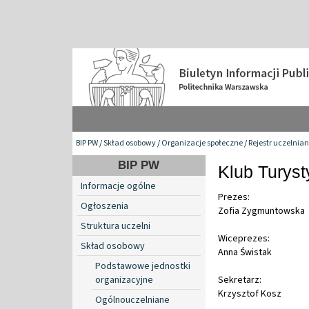
BIP PW
/
Skład osobowy
/
Organizacje społeczne
/
Rejestr uczelnia
BIP PW
Klub Turys
Informacje ogólne
Prezes:
Ogłoszenia
Zofia Zygmuntowska
Struktura uczelni
Wiceprezes:
Skład osobowy
Anna Świstak
Podstawowe jednostki
organizacyjne
Sekretarz:
Krzysztof Kosz
Ogólnouczelniane