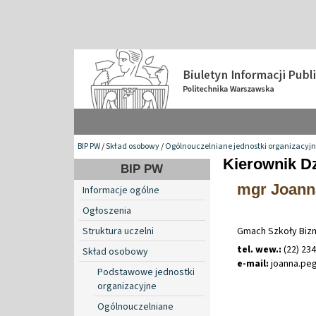
BIP PW
/
Skład osobowy
/
Ogólnouczelniane jednostki organizacyj
Kierownik Dz
BIP PW
mgr Joann
Informacje ogólne
Ogłoszenia
Struktura uczelni
Gmach Szkoły Bizn
tel. wew.:
(22) 23
Skład osobowy
e-mail:
joanna
.
pe
Podstawowe jednostki
organizacyjne
Ogólnouczelniane