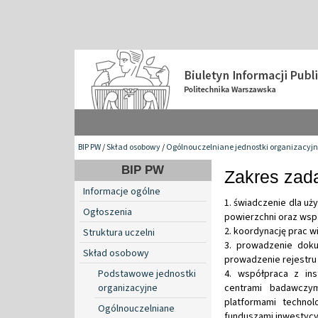
BIP PW
/
Skład osobowy
/
Ogólnouczelniane jednostki organizacyj
BIP PW
Zakres zad
Informacje ogólne
1. świadczenie dla uż
Ogłoszenia
powierzchni oraz wsp
2. koordynację prac w
Struktura uczelni
3. prowadzenie dokum
Skład osobowy
prowadzenie rejestru 
Podstawowe jednostki
4. współpraca z ins
organizacyjne
centrami badawczym
platformami technol
Ogólnouczelniane
funduszami inwestycy