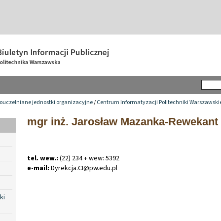
ouczelniane jednostki organizacyjne
/
Centrum Informatyzacji Politechniki Warszawski
mgr inż. Jarosław Mazanka-Rewekant
tel. wew.:
(22) 234 + wew: 5392
e-mail:
Dyrekcja
.
CI@pw
.
edu
.
pl
ki