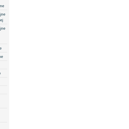
jne
jne
ej
jne
e
ne
e