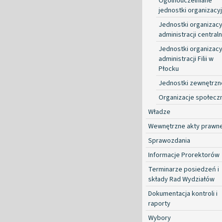
Ogólnouczelniane
jednostki organizacy
Jednostki organizacy
administracji centraln
Jednostki organizacy
administracji Filii w
Płocku
Jednostki zewnętrzn
Organizacje społecz
Władze
Wewnętrzne akty prawn
Sprawozdania
Informacje Prorektorów
Terminarze posiedzeń i
składy Rad Wydziałów
Dokumentacja kontroli i
raporty
Wybory