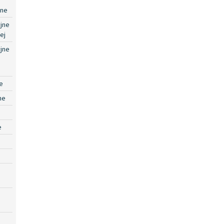
jne
jne
ej
jne
e
ne
e