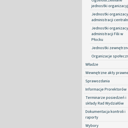
Ogólnouczelniane
jednostki organizacy
Jednostki organizacy
administracji centraln
Jednostki organizacy
administracji Filii w
Płocku
Jednostki zewnętrzn
Organizacje społecz
Władze
Wewnętrzne akty prawn
Sprawozdania
Informacje Prorektorów
Terminarze posiedzeń i
składy Rad Wydziałów
Dokumentacja kontroli i
raporty
Wybory