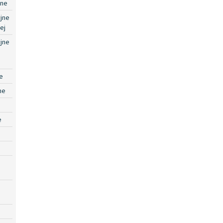
jne
jne
ej
jne
e
ne
e