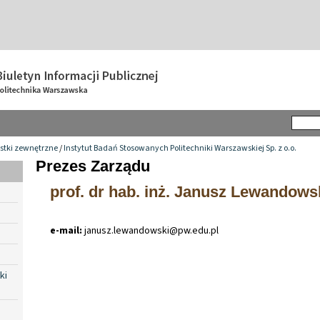
stki zewnętrzne
/
Instytut Badań Stosowanych Politechniki Warszawskiej Sp. z o.o.
Prezes Zarządu
prof. dr hab. inż. Janusz Lewandows
e-mail:
janusz
.
lewandowski@pw
.
edu
.
pl
ki