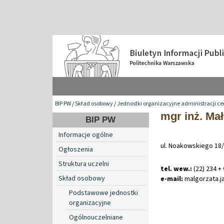
BIP PW
/
Skład osobowy
/
Jednostki organizacyjne administracji ce
mgr inż. Ma
BIP PW
Informacje ogólne
ul. Noakowskiego 18
Ogłoszenia
Struktura uczelni
tel. wew.:
(22) 234 +
Skład osobowy
e-mail:
malgorzata
.
j
Podstawowe jednostki
organizacyjne
Ogólnouczelniane