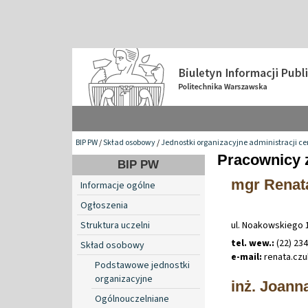
BIP PW
/
Skład osobowy
/
Jednostki organizacyjne administracji ce
Pracownicy 
BIP PW
mgr Renat
Informacje ogólne
Ogłoszenia
Struktura uczelni
ul. Noakowskiego 
tel. wew.:
(22) 23
Skład osobowy
e-mail:
renata
.
cz
Podstawowe jednostki
organizacyjne
inż. Joann
Ogólnouczelniane