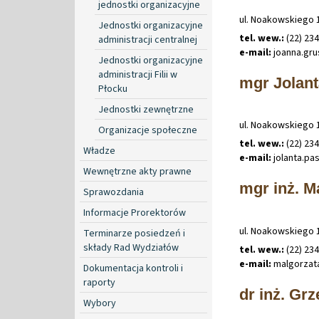
jednostki organizacyjne
ul. Noakowskiego 
Jednostki organizacyjne
tel. wew.:
(22) 23
administracji centralnej
e-mail:
joanna
.
gr
Jednostki organizacyjne
administracji Filii w
mgr Jolant
Płocku
Jednostki zewnętrzne
ul. Noakowskiego 
Organizacje społeczne
tel. wew.:
(22) 23
Władze
e-mail:
jolanta
.
pa
Wewnętrzne akty prawne
mgr inż. M
Sprawozdania
Informacje Prorektorów
ul. Noakowskiego 
Terminarze posiedzeń i
składy Rad Wydziałów
tel. wew.:
(22) 23
e-mail:
malgorzat
Dokumentacja kontroli i
raporty
dr inż. Gr
Wybory