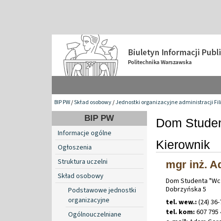
BIP PW
/
Skład osobowy
/
Jednostki organizacyjne administracji Fil
BIP PW
Dom Studen
Informacje ogólne
Kierownik
Ogłoszenia
Struktura uczelni
mgr inż. 
Skład osobowy
Dom Studenta "Wcze
Dobrzyńska 5
Podstawowe jednostki
organizacyjne
tel. wew.:
(24) 36-
tel. kom:
607 795 
Ogólnouczelniane