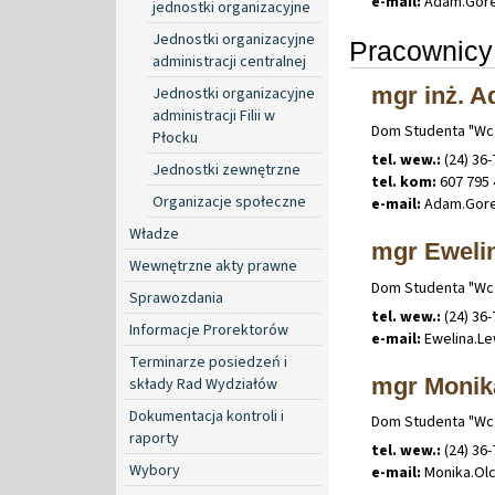
e-mail:
Adam
.
Gor
jednostki organizacyjne
Jednostki organizacyjne
Pracownicy 
administracji centralnej
mgr inż. 
Jednostki organizacyjne
administracji Filii w
Dom Studenta "Wcze
Płocku
tel. wew.:
(24) 36-
Jednostki zewnętrzne
tel. kom:
607 795 
Organizacje społeczne
e-mail:
Adam
.
Gor
Władze
mgr Eweli
Wewnętrzne akty prawne
Dom Studenta "Wcze
Sprawozdania
tel. wew.:
(24) 36-
Informacje Prorektorów
e-mail:
Ewelina
.
Le
Terminarze posiedzeń i
mgr Monik
składy Rad Wydziałów
Dokumentacja kontroli i
Dom Studenta "Wcze
raporty
tel. wew.:
(24) 36-
Wybory
e-mail:
Monika
.
Ol