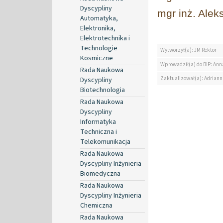
Dyscypliny
mgr inż. Alek
Automatyka,
Elektronika,
Elektrotechnika i
Technologie
Wytworzył(a): JM Rektor
Kosmiczne
Wprowadził(a) do BIP: Ann
Rada Naukowa
Zaktualizował(a): Adrian
Dyscypliny
Biotechnologia
Rada Naukowa
Dyscypliny
Informatyka
Techniczna i
Telekomunikacja
Rada Naukowa
Dyscypliny Inżynieria
Biomedyczna
Rada Naukowa
Dyscypliny Inżynieria
Chemiczna
Rada Naukowa