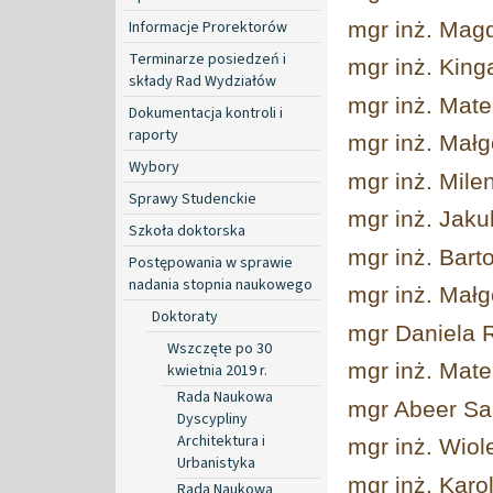
Informacje Prorektorów
mgr inż. Mag
Terminarze posiedzeń i
mgr inż. King
składy Rad Wydziałów
mgr inż. Mat
Dokumentacja kontroli i
raporty
mgr inż. Małg
Wybory
mgr inż. Mile
Sprawy Studenckie
mgr inż. Jaku
Szkoła doktorska
mgr inż. Bart
Postępowania w sprawie
nadania stopnia naukowego
mgr inż. Mał
Doktoraty
mgr Daniela 
Wszczęte po 30
mgr inż. Mat
kwietnia 2019 r.
Rada Naukowa
mgr Abeer S
Dyscypliny
Architektura i
mgr inż. Wiol
Urbanistyka
mgr inż. Karo
Rada Naukowa