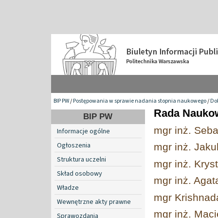
BIP PW
/
Postępowania w sprawie nadania stopnia naukowego
/
Do
Rada Naukow
BIP PW
mgr inż. Seba
Informacje ogólne
Ogłoszenia
mgr inż. Jakub
Struktura uczelni
mgr inż. Krys
Skład osobowy
mgr inż. Aga
Władze
mgr Krishna
Wewnętrzne akty prawne
mgr inż. Maci
Sprawozdania