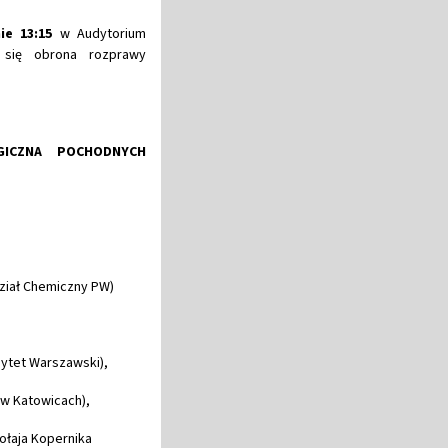
ie 13:15
w Audytorium
 się obrona rozprawy
GICZNA POCHODNYCH
ział Chemiczny PW)
sytet Warszawski),
i w Katowicach),
ołaja Kopernika