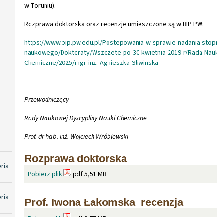
w Toruniu).
Rozprawa doktorska oraz recenzje umieszczone są w BIP PW:
https://www.bip.pw.edu.pl/Postepowania-w-sprawie-nadania-stopn
naukowego/Doktoraty/Wszczete-po-30-kwietnia-2019-r/Rada-Nauk
Chemiczne/2025/mgr-inz.-Agnieszka-Sliwinska
Przewodniczący
Rady Naukowej Dyscypliny Nauki Chemiczne
Prof. dr hab. inż. Wojciech Wróblewski
Rozprawa doktorska
eria
Pobierz plik
pdf 5,51 MB
eria
Prof. Iwona Łakomska_recenzja