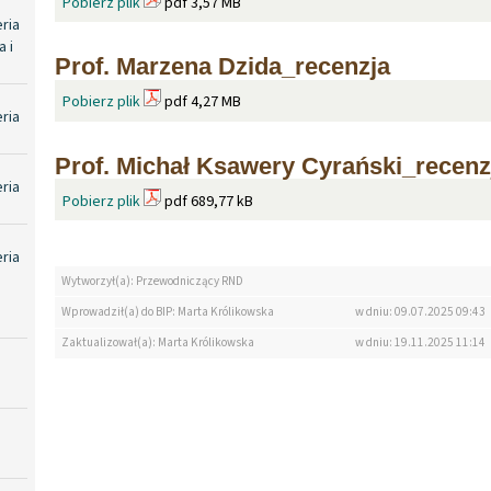
Pobierz plik
pdf 3,57 MB
eria
 i
Prof. Marzena Dzida_recenzja
Pobierz plik
pdf 4,27 MB
eria
Prof. Michał Ksawery Cyrański_recenz
eria
Pobierz plik
pdf 689,77 kB
eria
Wytworzył(a): Przewodniczący RND
Wprowadził(a) do BIP: Marta Królikowska
w dniu: 09.07.2025 09:43
Zaktualizował(a): Marta Królikowska
w dniu: 19.11.2025 11:14