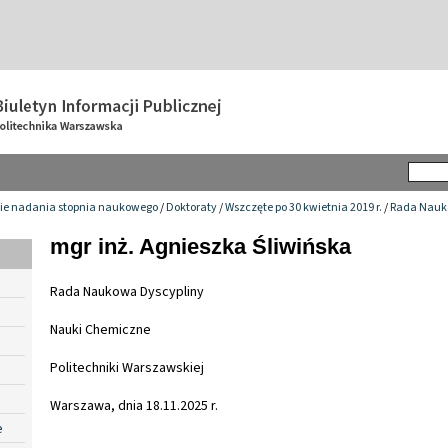
ie nadania stopnia naukowego
/
Doktoraty
/
Wszczęte po 30 kwietnia 2019 r.
/
Rada Nauk
mgr inż. Agnieszka Śliwińska
Rada Naukowa Dyscypliny
Nauki Chemiczne
Politechniki Warszawskiej
Warszawa, dnia 18.11.2025 r.
e