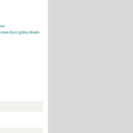
ia-
owa-Dyscypliny-Nauki-