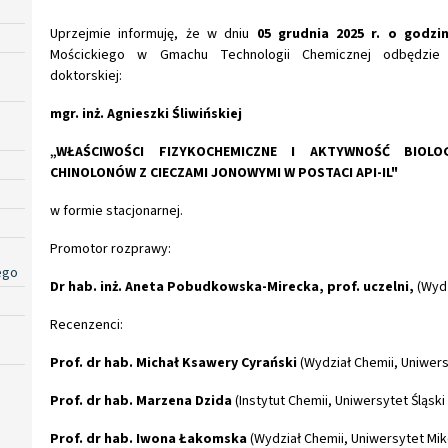
Uprzejmie informuję, że w dniu
05 grudnia 2025 r. o godzin
Mościckiego w Gmachu Technologii Chemicznej odbędzie
doktorskiej:
mgr. inż. Agnieszki Śliwińskiej
„WŁAŚCIWOŚCI FIZYKOCHEMICZNE I AKTYWNOŚĆ BIOLO
CHINOLONÓW Z CIECZAMI JONOWYMI W POSTACI API-IL"
w formie stacjonarnej.
Promotor rozprawy:
ego
Dr hab. inż. Aneta Pobudkowska-Mirecka, prof. uczelni,
(Wyd
Recenzenci:
Prof. dr hab. Michał Ksawery Cyrański
(Wydział Chemii, Uniwer
Prof. dr hab. Marzena Dzida
(Instytut Chemii, Uniwersytet Śląsk
Prof. dr hab. Iwona Łakomska
(Wydział Chemii, Uniwersytet Mik