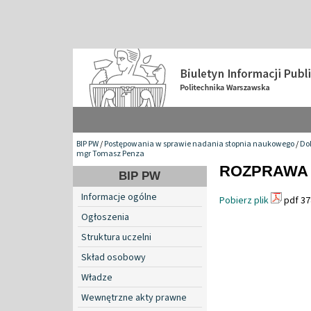
BIP PW
/
Postępowania w sprawie nadania stopnia naukowego
/
Do
mgr Tomasz Penza
ROZPRAWA
BIP PW
Informacje ogólne
Pobierz plik
pdf 37
Ogłoszenia
Struktura uczelni
Skład osobowy
Władze
Wewnętrzne akty prawne