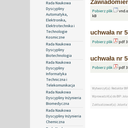
Zawiadomien
Rada Naukowa
Dyscypliny
Pobierz plik
vnd.o
Automatyka,
kB
Elektronika,
Elektrotechnika i
Technologie
uchwała nr 5
Kosmiczne
Pobierz plik
pdf 3
Rada Naukowa
Dyscypliny
Biotechnologia
uchwała nr 5
Rada Naukowa
Pobierz plik
pdf 3
Dyscypliny
Informatyka
Techniczna i
Telekomunikacja
Wytworzył(a): Redaktor BI
Rada Naukowa
Wprowadził(a) do BIP: Jol
Dyscypliny Inżynieria
Biomedyczna
Zaktualizował(a): Jolanta
Rada Naukowa
Dyscypliny Inżynieria
Chemiczna