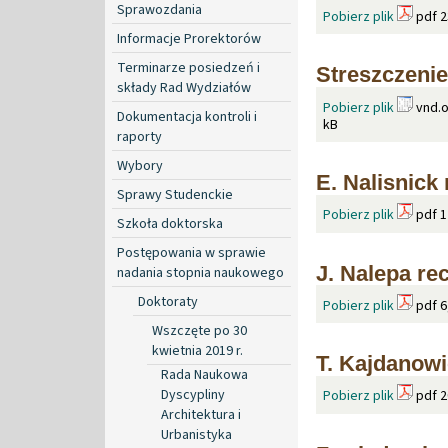
Sprawozdania
Pobierz plik
pdf 2
Informacje Prorektorów
Terminarze posiedzeń i
Streszczenie
składy Rad Wydziałów
Pobierz plik
vnd.o
Dokumentacja kontroli i
kB
raporty
Wybory
E. Nalisnick
Sprawy Studenckie
Pobierz plik
pdf 1
Szkoła doktorska
Postępowania w sprawie
J. Nalepa re
nadania stopnia naukowego
Doktoraty
Pobierz plik
pdf 6
Wszczęte po 30
kwietnia 2019 r.
T. Kajdanowi
Rada Naukowa
Dyscypliny
Pobierz plik
pdf 2
Architektura i
Urbanistyka